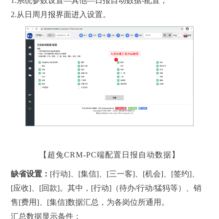
1.系统参数设置—其他—日报自动数据-配置；
2.从日周月报界面进入设置。
【超兔CRM-PC端配置日报自动数据】
缺省设置：
[行动]、[集信]、[三一客]、[机会]、[签约]、
[应收]、[回款]。其中，[行动]（待办/行动/猛犸等）、销
售[费用]、[集信]数据汇总，为各岗位所通用。
汇总数据显示条件：