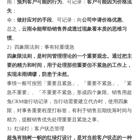
雨：
预判客户可能的行为
。可记录：
客户可能因为价格流
失
；
伞：
做好应对的手段
。可记录：向
公司申请价格优惠
。
总之，
云雨伞
能帮助销售养成透过现象看本质的思维习
惯
。
2）四象限法则：事有轻重缓急
四象限法则，
是
时间管理理论的一个重要观念。
通过
把主
要的精力和时间，
用于
处理那些重要但不紧急的工作上，
实现
未雨绸缪，防患于未然。
事情一般可按照「重要且紧急」、「重要不紧急」、「紧
急不重要」、「不重要不紧急」形成四个象限。销售用超
兔CRM做行动记录，当行动需要建立代办时，使用四象
限，对事务重要程度打标签，有利于销售后期统筹时间与
精力，提醒销售优先处理重要且紧急之事。
3）红绿灯：客户状态管理
超兔有
独树一帜的红绿灯设计，
是对
当前客户状态
的一种