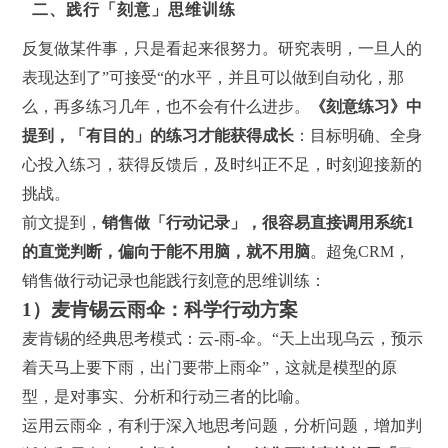
二、践行「刻意」思维训练
反复做某件事，只是看起来很努力。研究表明，一旦人的
表现达到了”可接受“的水平，并且可以做到自动化，那
么，再多练习几年，也不会有什么进步。
《
刻意练习》中
提到，「有目的」的练习才能获得成长
：目标明确、全身
心投入练习，获得反馈后，及时纠正不足，时刻迎接新的
挑战。
前文提到，
销售做「行动记录」，很容易直接调用系统
1
的直觉判断，偏向于
能不用脑，就不用脑
。超兔CRM，
销售做行动记录也能践行刻意的思维训练：
1）麦肯锡云雨伞：科学行动方案
麦肯锡的经典思考模式：云-雨-伞。“天上出现乌云，预示
着天马上要下雨，出门要带上雨伞”，这就是模型的原
型，是对事实、分析和行动三者的比喻。
运用云雨伞，有利于深入地思考问题，分析问题，增加判